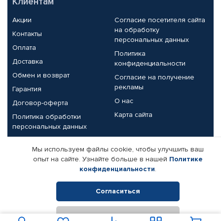
Клиентам
Акции
Согласие посетителя сайта
на обработку
Контакты
персональных данных
Оплата
Политика
Доставка
конфиденциальности
Обмен и возврат
Согласие на получение
рекламы
Гарантия
О нас
Договор-оферта
Карта сайта
Политика обработки
персональных данных
Партнерам
Мы используем файлы cookie, чтобы улучшить ваш
опыт на сайте. Узнайте больше в нашей
Политике
Корпоративным клиентам
Реквизиты компании
конфиденциальности
.
Поставщикам
Согласиться
Отклонить
© КАМАЗ ЦЕНТР ДОНЕЦК, 2015-2026. Все права защищены.