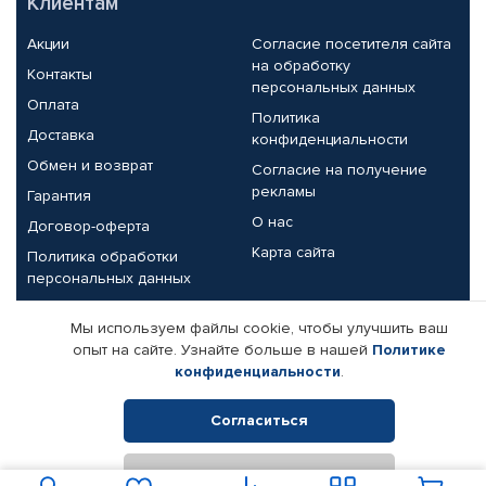
Клиентам
Акции
Согласие посетителя сайта
на обработку
Контакты
персональных данных
Оплата
Политика
Доставка
конфиденциальности
Обмен и возврат
Согласие на получение
рекламы
Гарантия
О нас
Договор-оферта
Карта сайта
Политика обработки
персональных данных
Партнерам
Мы используем файлы cookie, чтобы улучшить ваш
опыт на сайте. Узнайте больше в нашей
Политике
Корпоративным клиентам
Реквизиты компании
конфиденциальности
.
Поставщикам
Согласиться
Отклонить
© КАМАЗ ЦЕНТР ДОНЕЦК, 2015-2026. Все права защищены.