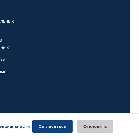
альных
на
нных
сти
амы
енциальности
.
Согласиться
Отклонить