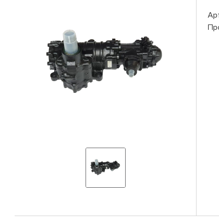
Ар
Пр