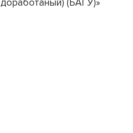
доработаный) (БАГУ)»