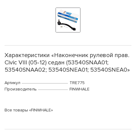
Характеристики «Наконечник рулевой прав.
Civic VIII (05-12) седан (53540SNAA01;
53540SNAA02; 53540SNEA01; 53540SNEA0»
Артикул
TRE775
Производитель
FINWHALE
Все товары «FINWHALE»