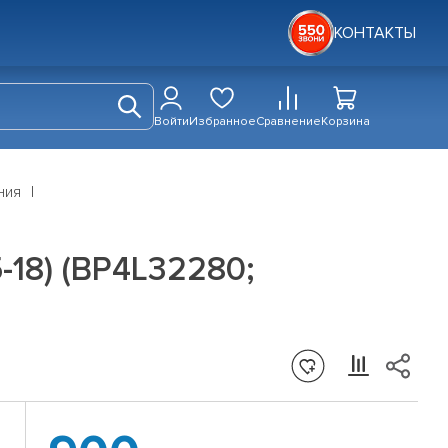
КОНТАКТЫ
Войти
Избранное
Сравнение
Корзина
ния
-18) (BP4L32280;