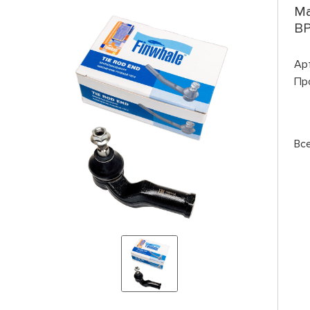
Ma
BP
Ар
Пр
Вс