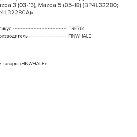
zda 3 (03-13), Mazda 5 (05-18) (BP4L32280;
4L32280A)»
тикул
TRE761
оизводитель
FINWHALE
е товары «FINWHALE»