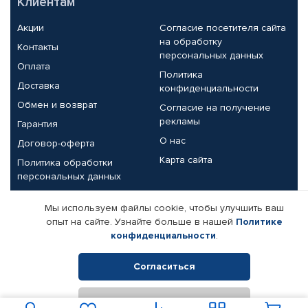
Клиентам
Акции
Согласие посетителя сайта
на обработку
Контакты
персональных данных
Оплата
Политика
Доставка
конфиденциальности
Обмен и возврат
Согласие на получение
рекламы
Гарантия
О нас
Договор-оферта
Карта сайта
Политика обработки
персональных данных
Партнерам
Мы используем файлы cookie, чтобы улучшить ваш
опыт на сайте. Узнайте больше в нашей
Политике
Корпоративным клиентам
Реквизиты компании
конфиденциальности
.
Поставщикам
Согласиться
Отклонить
© КАМАЗ ЦЕНТР ДОНЕЦК, 2015-2026. Все права защищены.