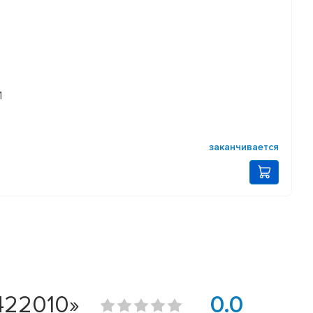
1
заканчивается
422010»
0.0