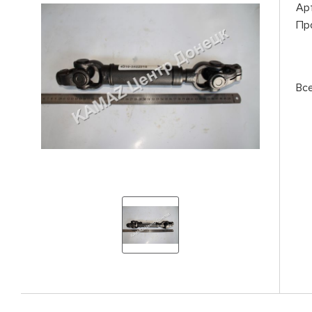
Ар
Пр
Вс