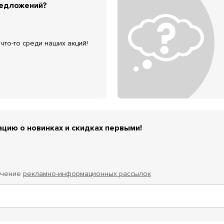
редложений?
что-то среди наших акций!
цию о новинках и скидках первыми!
учение
рекламно-информационных рассылок