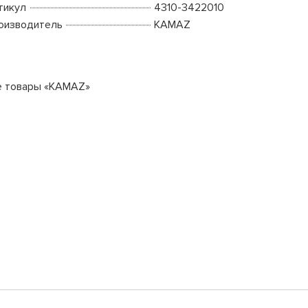
тикул
4310-3422010
оизводитель
KAMAZ
е товары «KAMAZ»