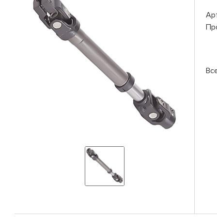
Ар
Пр
Вс