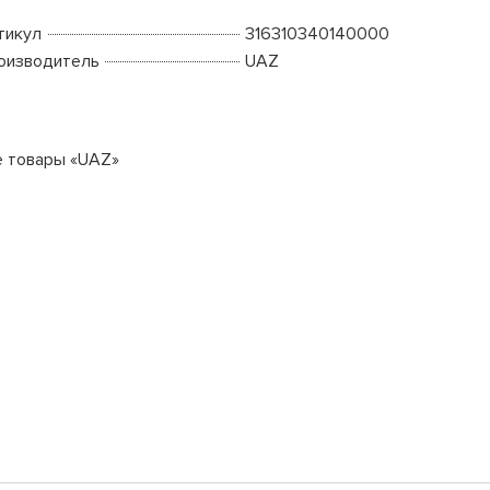
тикул
316310340140000
оизводитель
UAZ
е товары «UAZ»