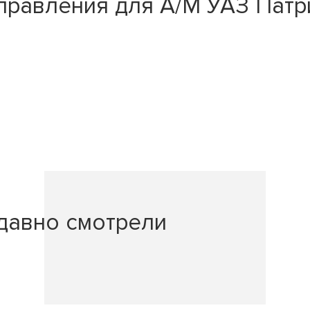
равления для А/М УАЗ Патрио
давно смотрели