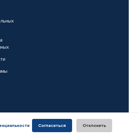
альных
на
нных
сти
амы
енциальности
.
Согласиться
Отклонить