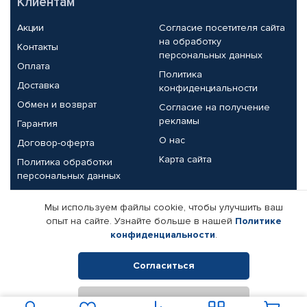
Клиентам
Акции
Согласие посетителя сайта
на обработку
Контакты
персональных данных
Оплата
Политика
Доставка
конфиденциальности
Обмен и возврат
Согласие на получение
рекламы
Гарантия
О нас
Договор-оферта
Карта сайта
Политика обработки
персональных данных
Партнерам
Мы используем файлы cookie, чтобы улучшить ваш
опыт на сайте. Узнайте больше в нашей
Политике
Корпоративным клиентам
Реквизиты компании
конфиденциальности
.
Поставщикам
Согласиться
Отклонить
© КАМАЗ ЦЕНТР ДОНЕЦК, 2015-2026. Все права защищены.