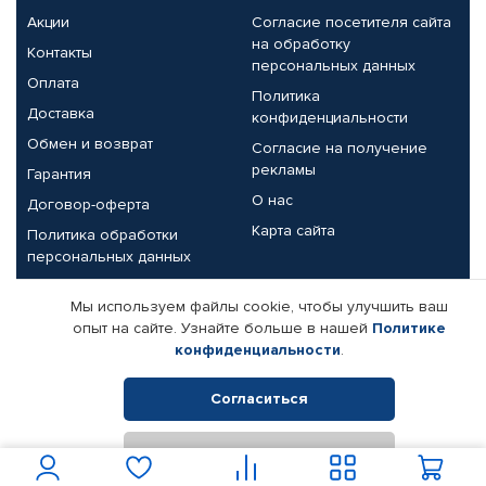
Акции
Согласие посетителя сайта
на обработку
Контакты
персональных данных
Оплата
Политика
Доставка
конфиденциальности
Обмен и возврат
Согласие на получение
рекламы
Гарантия
О нас
Договор-оферта
Карта сайта
Политика обработки
персональных данных
Партнерам
Мы используем файлы cookie, чтобы улучшить ваш
опыт на сайте. Узнайте больше в нашей
Политике
Корпоративным клиентам
Реквизиты компании
конфиденциальности
.
Поставщикам
Согласиться
Отклонить
© КАМАЗ ЦЕНТР ДОНЕЦК, 2015-2026. Все права защищены.
Интернет-магазин автомобильных товаров Автопрофи.