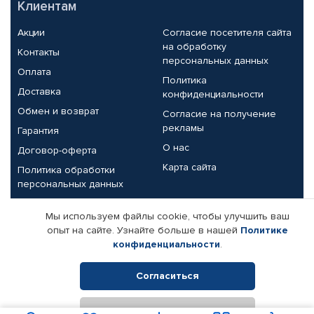
Клиентам
Акции
Согласие посетителя сайта
на обработку
Контакты
персональных данных
Оплата
Политика
Доставка
конфиденциальности
Обмен и возврат
Согласие на получение
рекламы
Гарантия
О нас
Договор-оферта
Карта сайта
Политика обработки
персональных данных
Партнерам
Мы используем файлы cookie, чтобы улучшить ваш
опыт на сайте. Узнайте больше в нашей
Политике
Корпоративным клиентам
Реквизиты компании
конфиденциальности
.
Поставщикам
Согласиться
Отклонить
© КАМАЗ ЦЕНТР ДОНЕЦК, 2015-2026. Все права защищены.