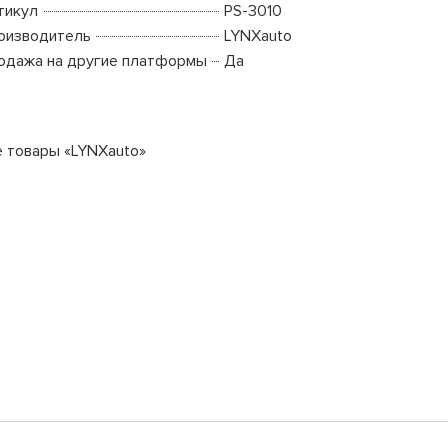
тикул
PS-3010
оизводитель
LYNXauto
одажа на другие платформы
Да
е товары «LYNXauto»