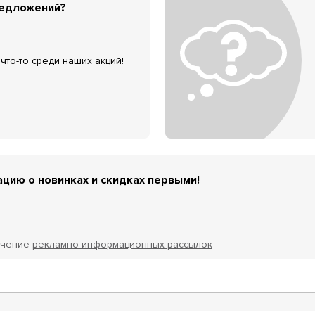
редложений?
что-то среди наших акций!
цию о новинках и скидках первыми!
учение
рекламно-информационных рассылок