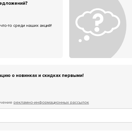
редложений?
что-то среди наших акций!
цию о новинках и скидках первыми!
учение
рекламно-информационных рассылок