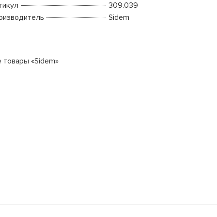
тикул
309.039
оизводитель
Sidem
е товары «Sidem»