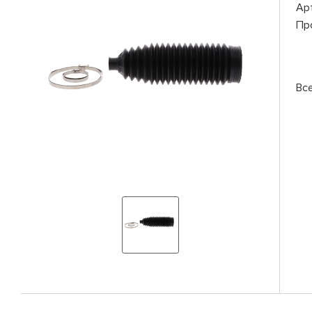
Ар
Пр
Вс