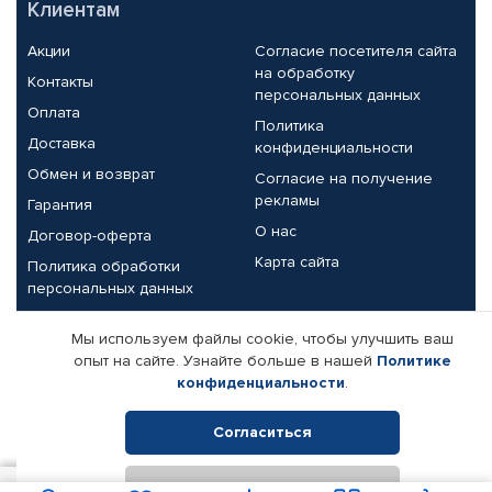
Клиентам
Акции
Согласие посетителя сайта
на обработку
Контакты
персональных данных
Оплата
Политика
Доставка
конфиденциальности
Обмен и возврат
Согласие на получение
рекламы
Гарантия
О нас
Договор-оферта
Карта сайта
Политика обработки
персональных данных
Партнерам
Мы используем файлы cookie, чтобы улучшить ваш
опыт на сайте. Узнайте больше в нашей
Политике
Корпоративным клиентам
Реквизиты компании
конфиденциальности
.
Поставщикам
Согласиться
Отклонить
© КАМАЗ ЦЕНТР ДОНЕЦК, 2015-2026. Все права защищены.