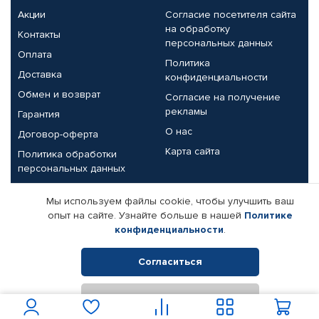
Акции
Согласие посетителя сайта
на обработку
Контакты
персональных данных
Оплата
Политика
Доставка
конфиденциальности
Обмен и возврат
Согласие на получение
рекламы
Гарантия
О нас
Договор-оферта
Карта сайта
Политика обработки
персональных данных
Партнерам
Мы используем файлы cookie, чтобы улучшить ваш
опыт на сайте. Узнайте больше в нашей
Политике
Корпоративным клиентам
Реквизиты компании
конфиденциальности
.
Поставщикам
Согласиться
Отклонить
© КАМАЗ ЦЕНТР ДОНЕЦК, 2015-2026. Все права защищены.
Интернет-магазин автомобильных товаров Автопрофи.