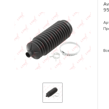
Av
95
Ар
Пр
Вс