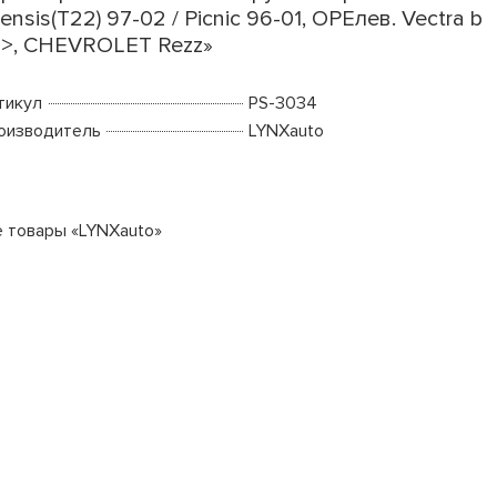
ensis(T22) 97-02 / Picnic 96-01, OPEлев. Vectra b
>, CHEVROLET Rezz»
тикул
PS-3034
оизводитель
LYNXauto
е товары «LYNXauto»