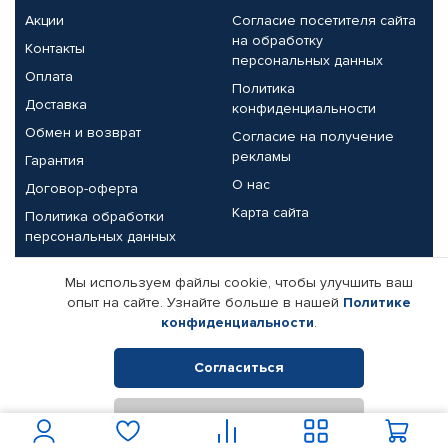
Акции
Согласие посетителя сайта
на обработку
Контакты
персональных данных
Оплата
Политика
Доставка
конфиденциальности
Обмен и возврат
Согласие на получение
рекламы
Гарантия
О нас
Договор-оферта
Карта сайта
Политика обработки
персональных данных
Партнерам
Мы используем файлы cookie, чтобы улучшить ваш
опыт на сайте. Узнайте больше в нашей
Политике
Корпоративным клиентам
Реквизиты компании
конфиденциальности
.
Поставщикам
Согласиться
Отклонить
© КАМАЗ ЦЕНТР ДОНЕЦК, 2015-2026. Все права защищены.
Интернет-магазин автомобильных товаров Автопрофи.