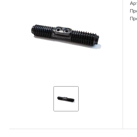
Ар
Пр
Пр