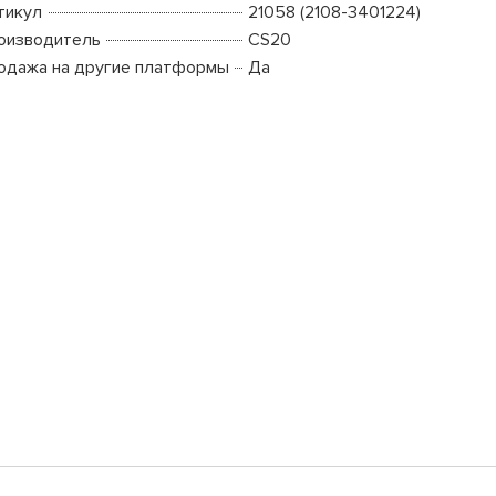
тикул
21058 (2108-3401224)
оизводитель
CS20
одажа на другие платформы
Да