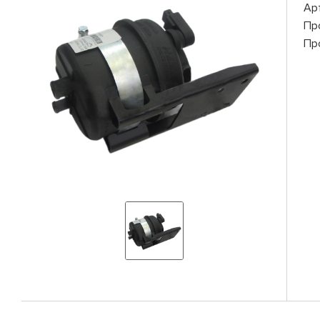
Ар
Пр
Пр