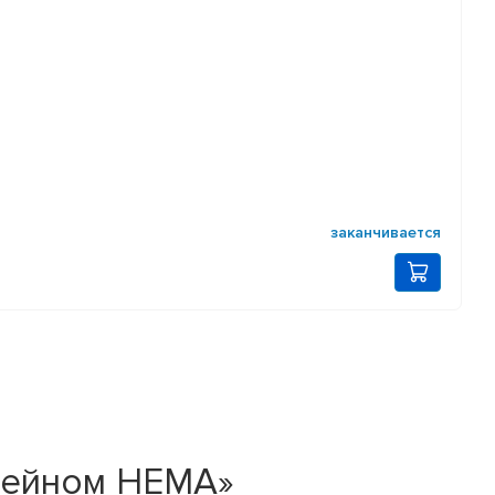
заканчивается
тейном HEMA»