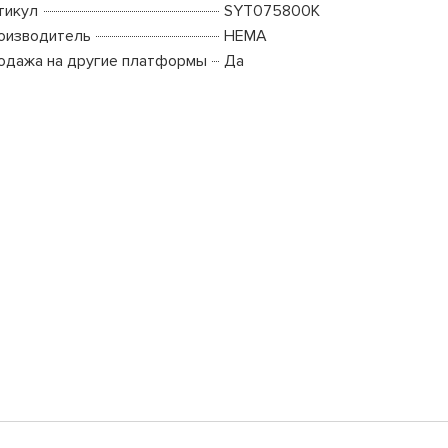
тикул
SYT075800K
оизводитель
HEMA
одажа на другие платформы
Да