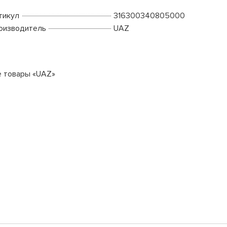
тикул
316300340805000
оизводитель
UAZ
е товары «UAZ»