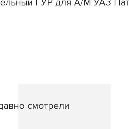
льный ГУР для А/М УАЗ Патр
давно смотрели