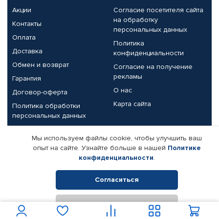
Акции
Согласие посетителя сайта
на обработку
Контакты
персональных данных
Оплата
Политика
Доставка
конфиденциальности
Обмен и возврат
Согласие на получение
рекламы
Гарантия
О нас
Договор-оферта
Карта сайта
Политика обработки
персональных данных
Партнерам
Мы используем файлы cookie, чтобы улучшить ваш
опыт на сайте. Узнайте больше в нашей
Политике
Корпоративным клиентам
Реквизиты компании
конфиденциальности
.
Поставщикам
Согласиться
Отклонить
© КАМАЗ ЦЕНТР ДОНЕЦК, 2015-2026. Все права защищены.
Интернет-магазин автомобильных товаров Автопрофи.