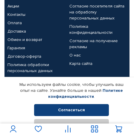
Акции
Согласие посетителя сайта
на обработку
Контакты
персональных данных
Оплата
Политика
Доставка
конфиденциальности
Обмен и возврат
Согласие на получение
рекламы
Гарантия
О нас
Договор-оферта
Карта сайта
Политика обработки
персональных данных
Партнерам
Мы используем файлы cookie, чтобы улучшить ваш
опыт на сайте. Узнайте больше в нашей
Политике
Корпоративным клиентам
Реквизиты компании
конфиденциальности
.
Поставщикам
Согласиться
Отклонить
© КАМАЗ ЦЕНТР ДОНЕЦК, 2015-2026. Все права защищены.
Интернет-магазин автомобильных товаров Автопрофи.