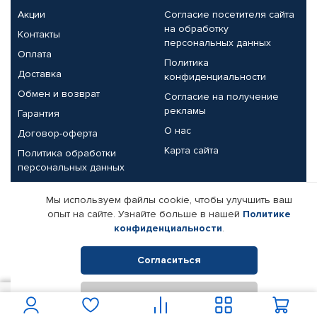
Акции
Согласие посетителя сайта
на обработку
Контакты
персональных данных
Оплата
Политика
Доставка
конфиденциальности
Обмен и возврат
Согласие на получение
рекламы
Гарантия
О нас
Договор-оферта
Карта сайта
Политика обработки
персональных данных
Партнерам
Мы используем файлы cookie, чтобы улучшить ваш
опыт на сайте. Узнайте больше в нашей
Политике
Корпоративным клиентам
Реквизиты компании
конфиденциальности
.
Поставщикам
Согласиться
Отклонить
© КАМАЗ ЦЕНТР ДОНЕЦК, 2015-2026. Все права защищены.
1 273
В корзину
Интернет-магазин автомобильных товаров Автопрофи.