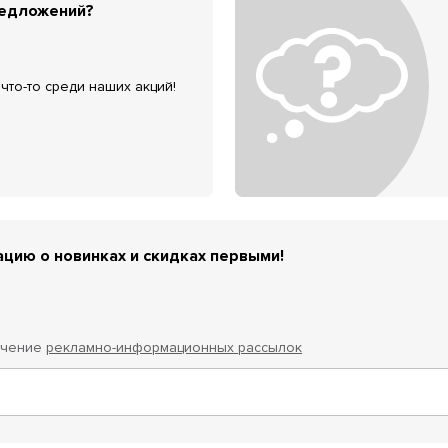
редложений?
что-то среди наших акций!
цию о новинках и скидках первыми!
учение
рекламно-информационных рассылок