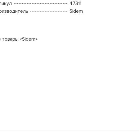
тикул
47311
оизводитель
Sidem
е товары «Sidem»