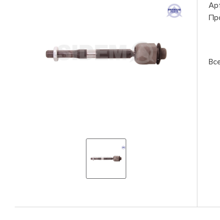
Ар
Пр
Вс