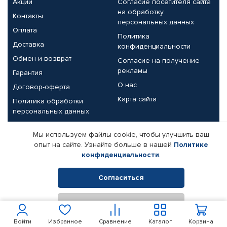
Акции
Согласие посетителя сайта
на обработку
Контакты
персональных данных
Оплата
Политика
Доставка
конфиденциальности
Обмен и возврат
Согласие на получение
рекламы
Гарантия
О нас
Договор-оферта
Карта сайта
Политика обработки
персональных данных
Партнерам
Мы используем файлы cookie, чтобы улучшить ваш
опыт на сайте. Узнайте больше в нашей
Политике
Корпоративным клиентам
Реквизиты компании
конфиденциальности
.
Поставщикам
Согласиться
Отклонить
© КАМАЗ ЦЕНТР ДОНЕЦК, 2015-2026. Все права защищены.
Интернет-магазин автомобильных товаров Автопрофи.
Войти
Избранное
Сравнение
Каталог
Корзина