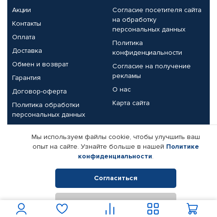
Акции
Согласие посетителя сайта
на обработку
Контакты
персональных данных
Оплата
Политика
Доставка
конфиденциальности
Обмен и возврат
Согласие на получение
рекламы
Гарантия
О нас
Договор-оферта
Карта сайта
Политика обработки
персональных данных
Партнерам
Мы используем файлы cookie, чтобы улучшить ваш
опыт на сайте. Узнайте больше в нашей
Политике
Корпоративным клиентам
Реквизиты компании
конфиденциальности
.
Поставщикам
Согласиться
Отклонить
© КАМАЗ ЦЕНТР ДОНЕЦК, 2015-2026. Все права защищены.
Интернет-магазин автомобильных товаров Автопрофи.