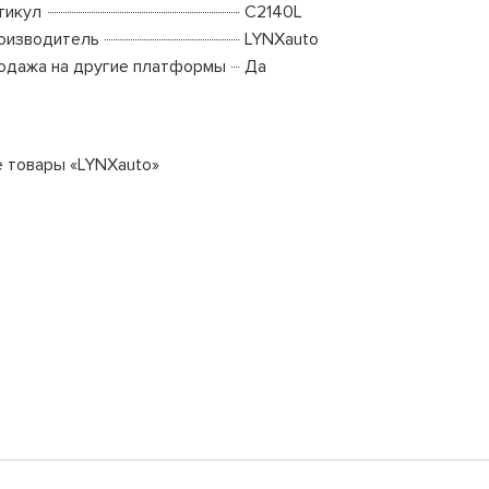
тикул
C2140L
оизводитель
LYNXauto
одажа на другие платформы
Да
е товары «LYNXauto»