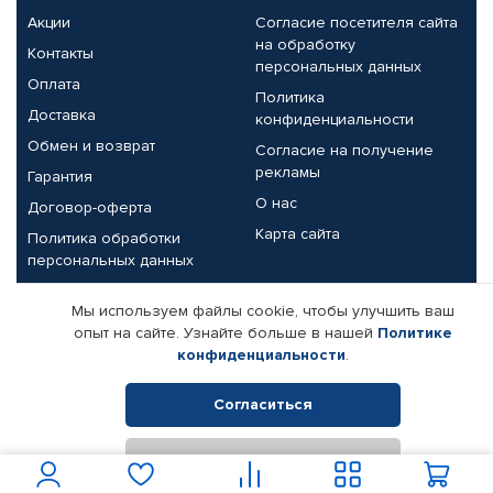
Акции
Согласие посетителя сайта
на обработку
Контакты
персональных данных
Оплата
Политика
Доставка
конфиденциальности
Обмен и возврат
Согласие на получение
рекламы
Гарантия
О нас
Договор-оферта
Карта сайта
Политика обработки
персональных данных
Партнерам
Мы используем файлы cookie, чтобы улучшить ваш
опыт на сайте. Узнайте больше в нашей
Политике
Корпоративным клиентам
Реквизиты компании
конфиденциальности
.
Поставщикам
Согласиться
Отклонить
© КАМАЗ ЦЕНТР ДОНЕЦК, 2015-2026. Все права защищены.
Интернет-магазин автомобильных товаров Автопрофи.