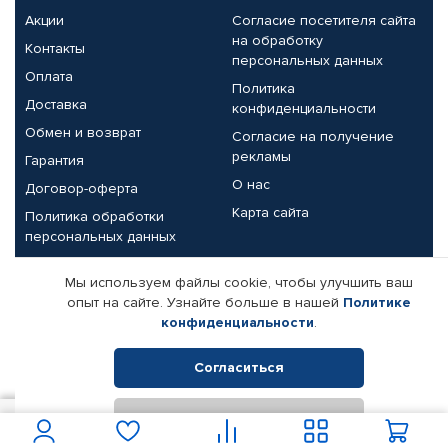
Акции
Согласие посетителя сайта
на обработку
Контакты
персональных данных
Оплата
Политика
Доставка
конфиденциальности
Обмен и возврат
Согласие на получение
рекламы
Гарантия
О нас
Договор-оферта
Карта сайта
Политика обработки
персональных данных
Партнерам
Мы используем файлы cookie, чтобы улучшить ваш
опыт на сайте. Узнайте больше в нашей
Политике
Корпоративным клиентам
Реквизиты компании
конфиденциальности
.
Поставщикам
Согласиться
Отклонить
© КАМАЗ ЦЕНТР ДОНЕЦК, 2015-2026. Все права защищены.
718
В корзину
Интернет-магазин автомобильных товаров Автопрофи.