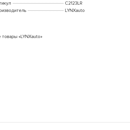
тикул
C2123LR
оизводитель
LYNXauto
е товары «LYNXauto»