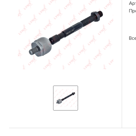
Ар
Пр
Вс