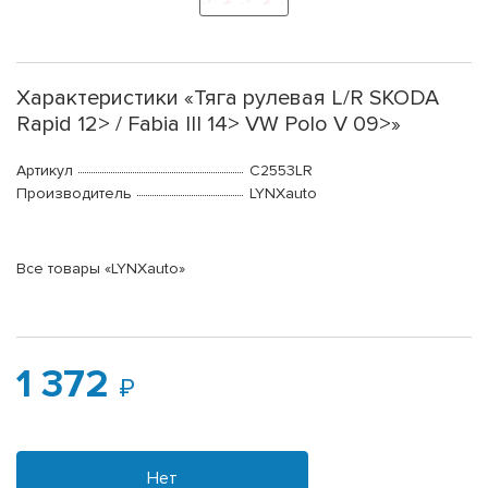
Характеристики «Тяга рулевая L/R SKODA
Rapid 12> / Fabia III 14> VW Polo V 09>»
Артикул
C2553LR
Производитель
LYNXauto
Все товары «LYNXauto»
1 372
Нет