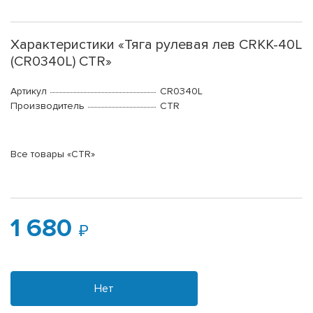
Характеристики «Тяга рулевая лев CRKK-40L
(CR0340L) CTR»
Артикул
CR0340L
Производитель
CTR
Все товары «CTR»
1 680
Нет