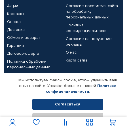
Акции
Согласие посетителя сайта
на обработку
Контакты
персональных данных
Оплата
Политика
Доставка
конфиденциальности
Обмен и возврат
Согласие на получение
рекламы
Гарантия
О нас
Договор-оферта
Карта сайта
Политика обработки
персональных данных
Партнерам
Мы используем файлы cookie, чтобы улучшить ваш
опыт на сайте. Узнайте больше в нашей
Политике
Корпоративным клиентам
Реквизиты компании
конфиденциальности
.
Поставщикам
Согласиться
Отклонить
© КАМАЗ ЦЕНТР ДОНЕЦК, 2015-2026. Все права защищены.
Интернет-магазин автомобильных товаров Автопрофи.