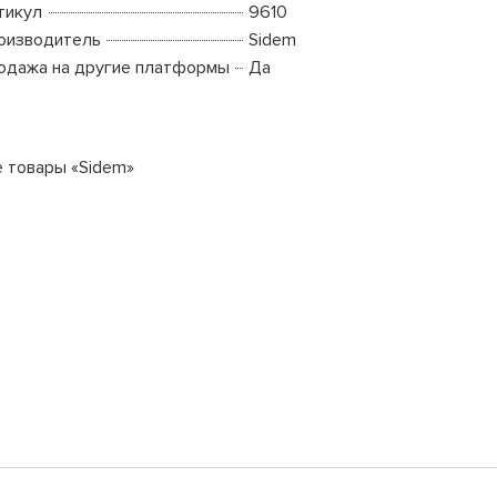
тикул
9610
оизводитель
Sidem
одажа на другие платформы
Да
е товары «Sidem»