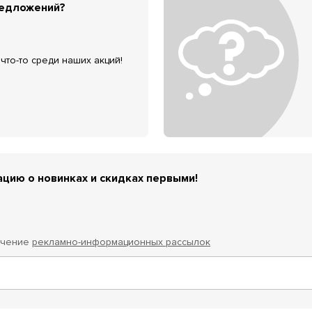
редложений?
что-то среди наших акций!
цию о новинках и скидках первыми!
учение
рекламно-информационных рассылок