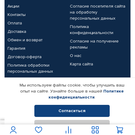
Акции
Согласие посетителя сайта
на обработку
Контакты
персональных данных
Оплата
Политика
Доставка
конфиденциальности
Обмен и возврат
Согласие на получение
рекламы
Гарантия
О нас
Договор-оферта
Карта сайта
Политика обработки
персональных данных
Партнерам
Мы используем файлы cookie, чтобы улучшить ваш
опыт на сайте. Узнайте больше в нашей
Политике
Корпоративным клиентам
Реквизиты компании
конфиденциальности
.
Поставщикам
Согласиться
Отклонить
© КАМАЗ ЦЕНТР ДОНЕЦК, 2015-2026. Все права защищены.
689
В корзину
Интернет-магазин автомобильных товаров Автопрофи.