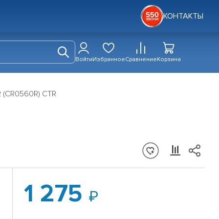
КОНТАКТЫ
Войти
Избранное
Сравнение
Корзина
R (CR0560R) CTR
1 275