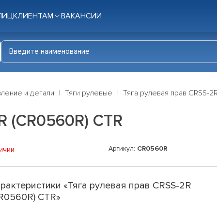
ЛИЦ
КЛИЕНТАМ
ВАКАНСИИ
ление и детали
Тяги рулевые
Тяга рулевая прав CRSS-2
R (CR0560R) CTR
Артикул:
CR0560R
ичии
рактеристики «Тяга рулевая прав CRSS-2R
R0560R) CTR»