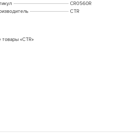
тикул
CR0560R
оизводитель
CTR
е товары «CTR»