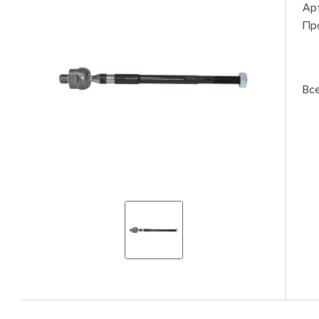
Ар
Пр
Вс