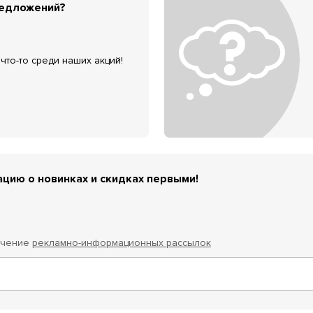
редложений?
что-то среди наших акций!
цию о новинках и скидках первыми!
учение
рекламно-информационных рассылок