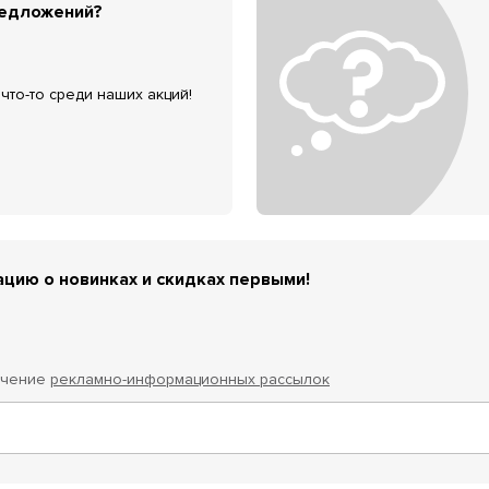
редложений?
что-то среди наших акций!
цию о новинках и скидках первыми!
учение
рекламно-информационных рассылок