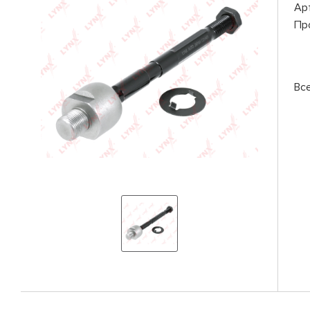
Ар
Пр
Вс