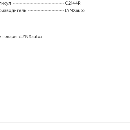
тикул
C2144R
оизводитель
LYNXauto
е товары «LYNXauto»