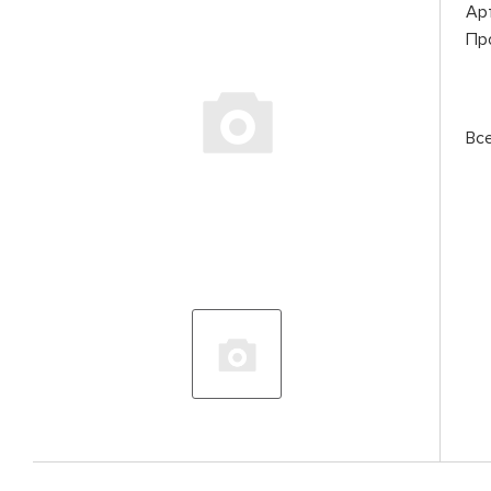
Ар
Пр
Вс