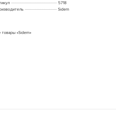
тикул
5718
оизводитель
Sidem
е товары «Sidem»