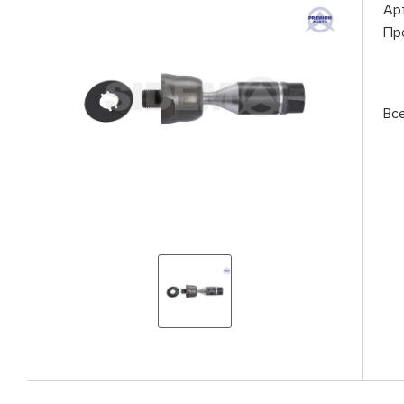
Ар
Пр
Вс