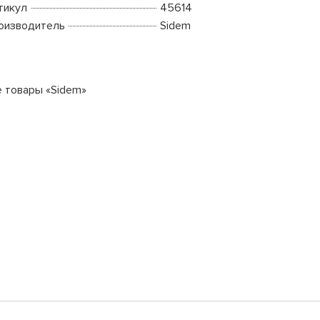
тикул
45614
оизводитель
Sidem
е товары «Sidem»