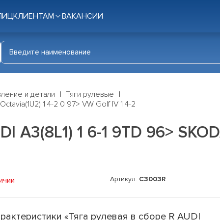
ЛИЦ
КЛИЕНТАМ
ВАКАНСИИ
ление и детали
Тяги рулевые
tavia(1U2) 1 4-2 0 97> VW Golf IV 1 4-2
I A3(8L1) 1 6-1 9TD 96> SKODA
Артикул:
C3003R
ичии
рактеристики «Тяга рулевая в сборе R AUDI