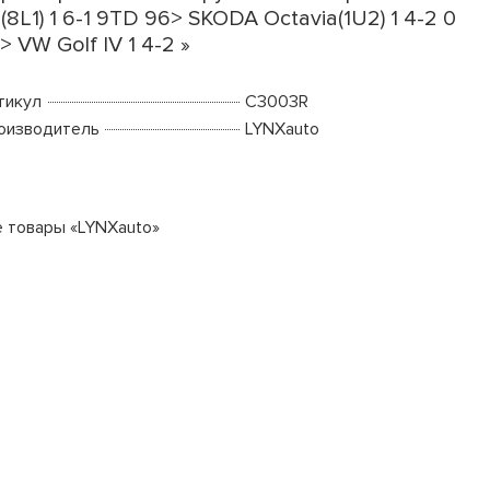
(8L1) 1 6-1 9TD 96> SKODA Octavia(1U2) 1 4-2 0
> VW Golf IV 1 4-2 »
тикул
C3003R
оизводитель
LYNXauto
е товары «LYNXauto»