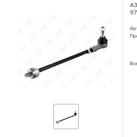
A3
97
Ар
Пр
Вс