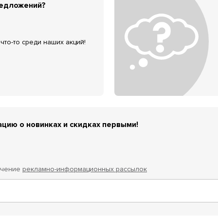
редложений?
что-то среди наших акций!
цию о новинках и скидках первыми!
учение
рекламно-информационных рассылок