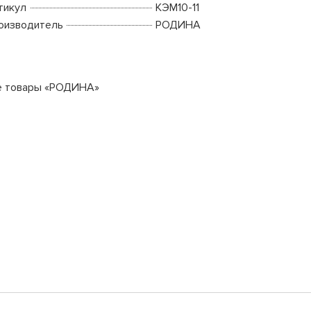
тикул
КЭМ10-11
оизводитель
РОДИНА
е товары «РОДИНА»