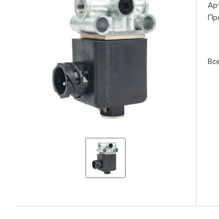
Ар
Пр
Вс