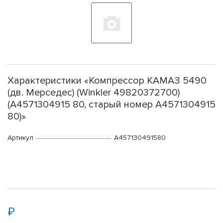
Характеристики «Компрессор КАМАЗ 5490
(дв. Мерседес) (Winkler 49820372700)
(A4571304915 80, старый номер A4571304915
80)»
Артикул
А457130491580