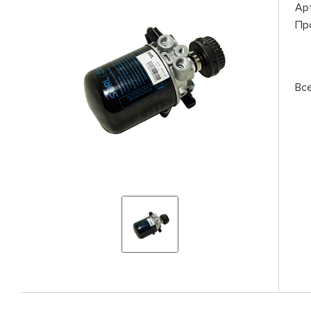
Ар
Пр
Вс