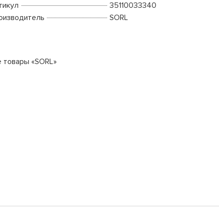
тикул
35110033340
оизводитель
SORL
е товары «SORL»