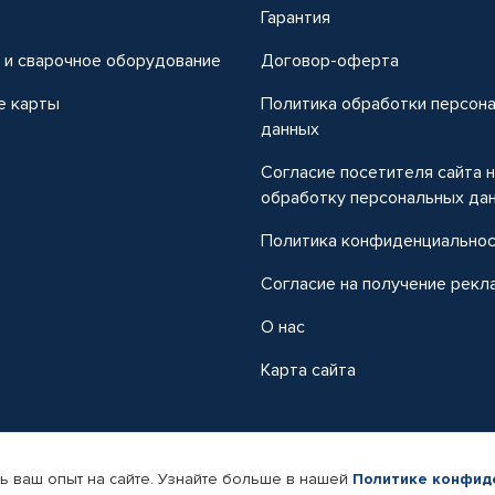
т
Гарантия
 и сварочное оборудование
Договор-оферта
е карты
Политика обработки персон
данных
Согласие посетителя сайта 
обработку персональных да
Политика конфиденциально
Согласие на получение рекл
О нас
Карта сайта
ь ваш опыт на сайте. Узнайте больше в нашей
Политике конфид
-магазин автомобильных товаров Автопрофи.