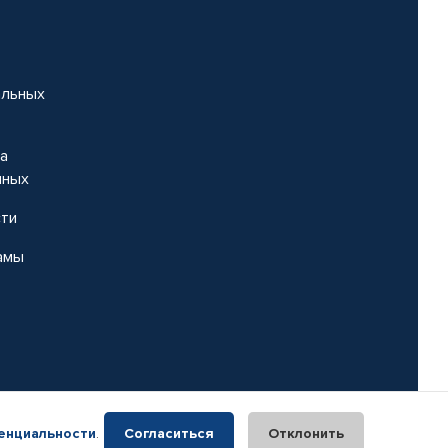
альных
на
нных
сти
амы
енциальности
.
Согласиться
Отклонить