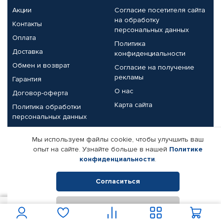
Акции
Согласие посетителя сайта
на обработку
Контакты
персональных данных
Оплата
Политика
Доставка
конфиденциальности
Обмен и возврат
Согласие на получение
рекламы
Гарантия
О нас
Договор-оферта
Карта сайта
Политика обработки
персональных данных
Партнерам
Мы используем файлы cookie, чтобы улучшить ваш
опыт на сайте. Узнайте больше в нашей
Политике
Корпоративным клиентам
Реквизиты компании
конфиденциальности
.
Поставщикам
Согласиться
Отклонить
© КАМАЗ ЦЕНТР ДОНЕЦК, 2015-2026. Все права защищены.
69
В корзину
Интернет-магазин автомобильных товаров Автопрофи.