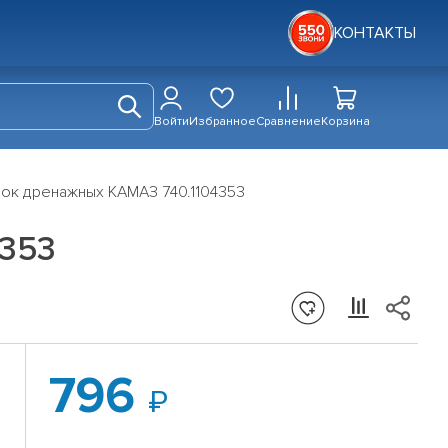
КОНТАКТЫ
Войти
Избранное
Сравнение
Корзина
бок дренажных КАМАЗ 740.1104353
4353
796