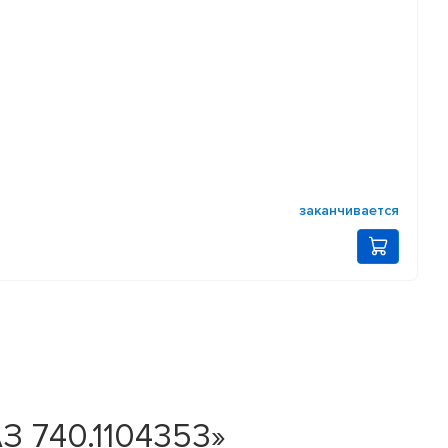
заканчивается
З 740.1104353»