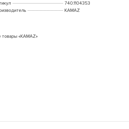
тикул
740.1104353
оизводитель
KAMAZ
е товары «KAMAZ»