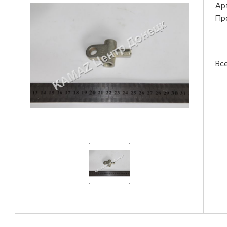
Ар
Пр
Вс