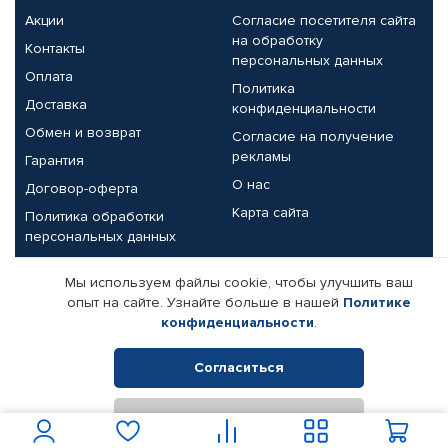
Акции
Согласие посетителя сайта
на обработку
Контакты
персональных данных
Оплата
Политика
Доставка
конфиденциальности
Обмен и возврат
Согласие на получение
рекламы
Гарантия
О нас
Договор-оферта
Карта сайта
Политика обработки
персональных данных
Партнерам
Мы используем файлы cookie, чтобы улучшить ваш
опыт на сайте. Узнайте больше в нашей
Политике
Корпоративным клиентам
Реквизиты компании
конфиденциальности
.
Поставщикам
Согласиться
Отклонить
© КАМАЗ ЦЕНТР ДОНЕЦК, 2015-2026. Все права защищены.
Интернет-магазин автомобильных товаров Автопрофи.