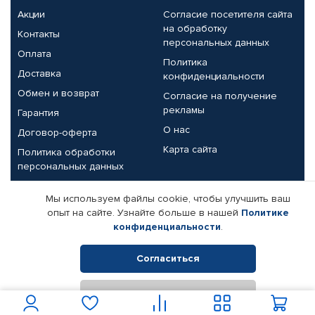
Акции
Согласие посетителя сайта
на обработку
Контакты
персональных данных
Оплата
Политика
Доставка
конфиденциальности
Обмен и возврат
Согласие на получение
рекламы
Гарантия
О нас
Договор-оферта
Карта сайта
Политика обработки
персональных данных
Партнерам
Мы используем файлы cookie, чтобы улучшить ваш
опыт на сайте. Узнайте больше в нашей
Политике
Корпоративным клиентам
Реквизиты компании
конфиденциальности
.
Поставщикам
Согласиться
Отклонить
© КАМАЗ ЦЕНТР ДОНЕЦК, 2015-2026. Все права защищены.
Интернет-магазин автомобильных товаров Автопрофи.