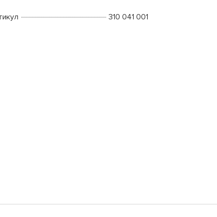
тикул
310 041 001