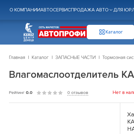
О КОМПАНИИ
АВТОСЕРВИС
ПРОДАЖА АВТО
ДЛЯ ЮР.
Каталог
Главная
Каталог
ЗАПАСНЫЕ ЧАСТИ
Тормозная си
Влагомаслоотделитель К
Нет в нал
Рейтинг
0.0
0 отзывов
Ха
КА
H