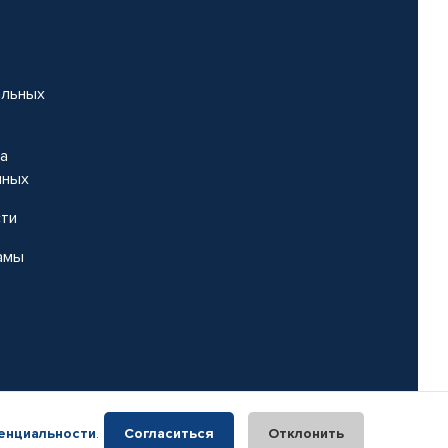
альных
на
нных
сти
амы
енциальности
.
Согласиться
Отклонить