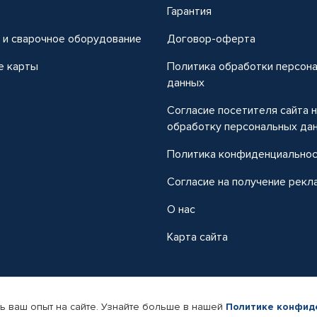
т
Гарантия
 и сварочное оборудование
Договор-оферта
е карты
Политика обработки персон
данных
Согласие посетителя сайта 
обработку персональных да
Политика конфиденциально
Согласие на получение рекл
О нас
Карта сайта
ь ваш опыт на сайте. Узнайте больше в нашей
Политике конфид
-магазин автомобильных товаров Автопрофи.