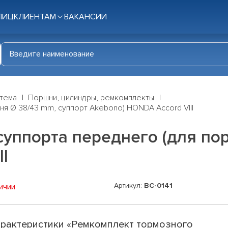
ЛИЦ
КЛИЕНТАМ
ВАКАНСИИ
стема
Поршни, цилиндры, ремкомплекты
я Ø 38/43 mm, суппорт Akebono) HONDA Accord VIII
уппорта переднего (для по
I
Артикул:
BC-0141
ичии
рактеристики «Ремкомплект тормозного