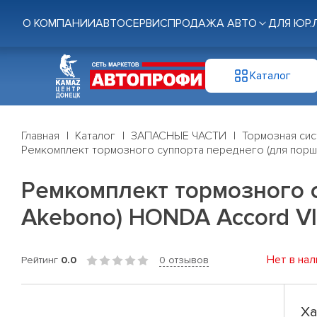
О КОМПАНИИ
АВТОСЕРВИС
ПРОДАЖА АВТО
ДЛЯ ЮР.
Каталог
Главная
Каталог
ЗАПАСНЫЕ ЧАСТИ
Тормозная си
Ремкомплект тормозного суппорта переднего (для поршн
Ремкомплект тормозного с
Akebono) HONDA Accord VII
Нет в нал
Рейтинг
0.0
0 отзывов
Ха