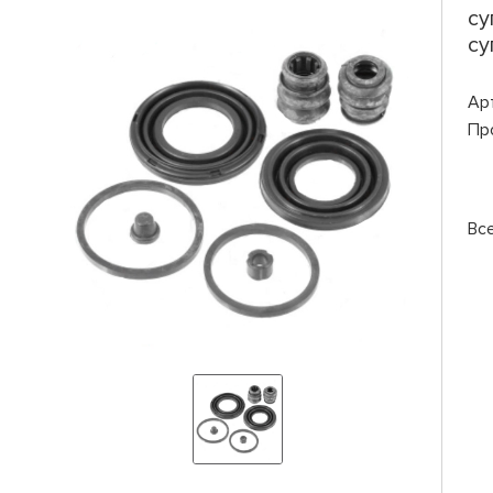
су
су
Ар
Пр
Вс