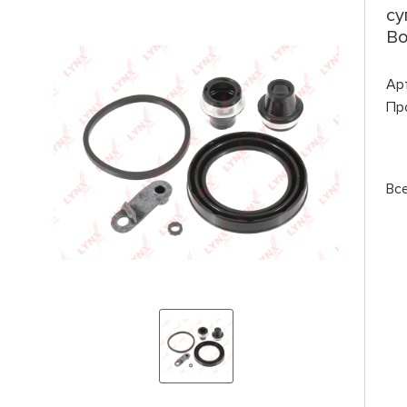
су
Bo
Ар
Пр
Вс