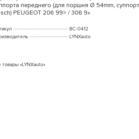
ппорта переднего (для поршня Ø 54mm, суппор
sch) PEUGEOT 206 99> / 306 9»
тикул
BC-0412
оизводитель
LYNXauto
е товары «LYNXauto»