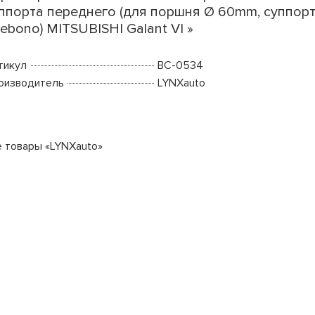
ппорта переднего (для поршня Ø 60mm, суппор
ebono) MITSUBISHI Galant VI »
тикул
BC-0534
оизводитель
LYNXauto
е товары «LYNXauto»