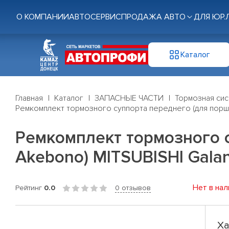
О КОМПАНИИ
АВТОСЕРВИС
ПРОДАЖА АВТО
ДЛЯ ЮР.
Каталог
Главная
Каталог
ЗАПАСНЫЕ ЧАСТИ
Тормозная си
Ремкомплект тормозного суппорта переднего (для поршн
Ремкомплект тормозного 
Akebono) MITSUBISHI Galan
Нет в нал
Рейтинг
0.0
0 отзывов
Ха