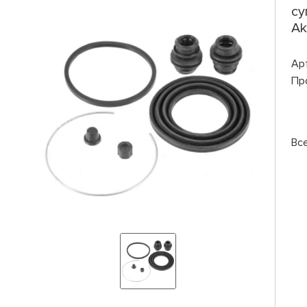
су
Ak
Ар
Пр
Вс