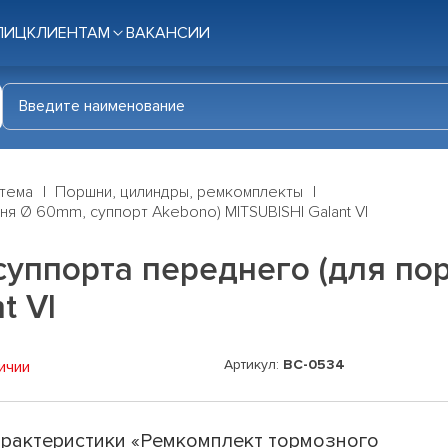
ЛИЦ
КЛИЕНТАМ
ВАКАНСИИ
стема
Поршни, цилиндры, ремкомплекты
я Ø 60mm, суппорт Akebono) MITSUBISHI Galant VI
суппорта переднего (для по
t VI
Артикул:
BC-0534
ичии
рактеристики «Ремкомплект тормозного